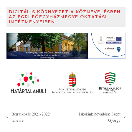
DIGITÁLIS KÖRNYEZET A KÖZNEVELÉSBEN
AZ EGRI FŐEGYHÁZMEGYE OKTATÁSI
INTÉZMÉNYEIBEN
Beiratkozás 2021-2022
Iskolánk névadója: Szent
previous
next
tanévre
György
post:
post: