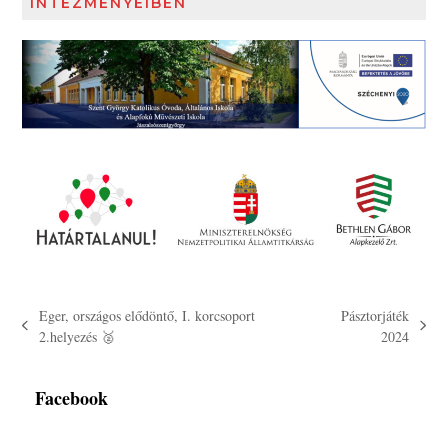
INTÉZMÉNYEIBEN
Eger, országos elődöntő, I. korcsoport
Pásztorjáték
previous
next
2.helyezés 🥈
2024
post:
post:
Facebook