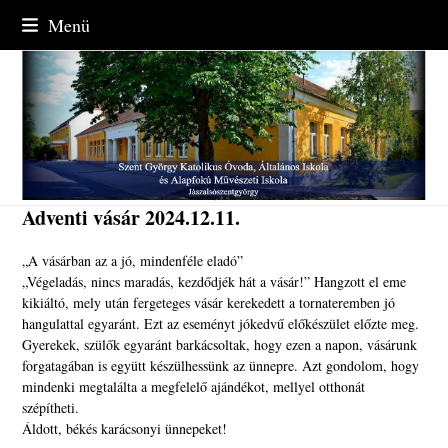
Skip
Menü
to
content
Adventi vásár 2024.12.11.
„A vásárban az a jó, mindenféle eladó”
„Végeladás, nincs maradás, kezdődjék hát a vásár!” Hangzott el eme
kikiáltó, mely után fergeteges vásár kerekedett a tornateremben jó
hangulattal egyaránt. Ezt az eseményt jókedvű előkészület előzte meg.
Gyerekek, szülők egyaránt barkácsoltak, hogy ezen a napon, vásárunk
forgatagában is együtt készülhessünk az ünnepre. Azt gondolom, hogy
mindenki megtalálta a megfelelő ajándékot, mellyel otthonát
szépítheti.
Áldott, békés karácsonyi ünnepeket!