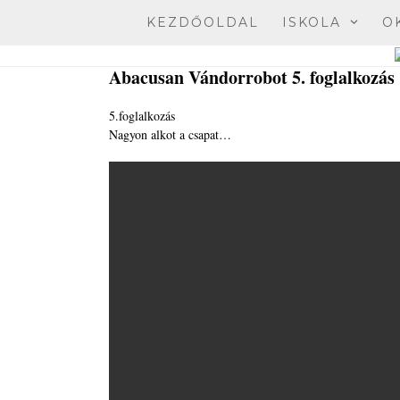
Skip
KEZDŐOLDAL
ISKOLA
O
to
content
Abacusan Vándorrobot 5. foglalkozás
5.foglalkozás
Nagyon alkot a csapat…