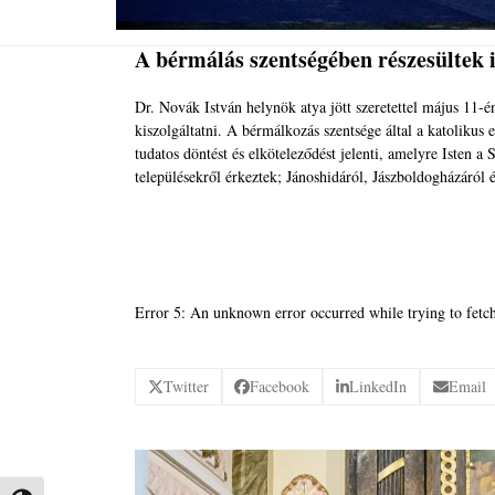
A bérmálás szentségében részesültek 
Dr. Novák István helynök atya jött szeretettel május 11-
kiszolgáltatni. A bérmálkozás szentsége által a katolikus 
tudatos döntést és elköteleződést jelenti, amelyre Isten 
településekről érkeztek; Jánoshidáról, Jászboldogházáról é
Error 5: An unknown error occurred while trying to fetch
Twitter
Facebook
LinkedIn
Email