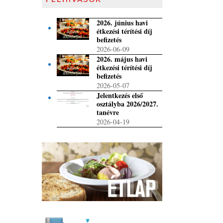
2026. június havi
étkezési térítési díj
befizetés
2026-06-09
2026. május havi
étkezési térítési díj
befizetés
2026-05-07
Jelentkezés első
osztályba 2026/2027.
tanévre
2026-04-19