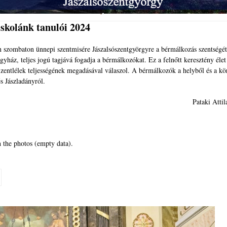
iskolánk tanulói 2024
én szombaton ünnepi szentmisére Jászalsószentgyörgyre a bérmálkozás szentségét
egyház, teljes jogú tagjává fogadja a bérmálkozókat. Ez a felnőtt keresztény élet
a Szentlélek teljességének megadásával válaszol. A bérmálkozók a helyből és a k
s Jászladányról.
Pataki Attil
 the photos (empty data).