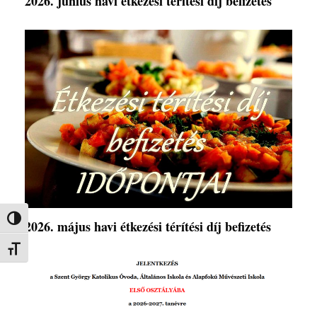
2026. június havi étkezési térítési díj befizetés
Nagy kontraszt váltása
2026. május havi étkezési térítési díj befizetés
Betűméret váltása