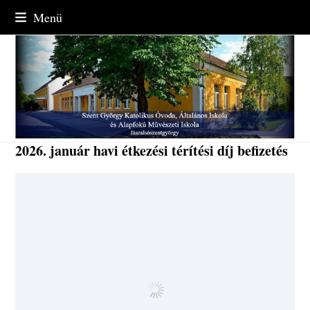
Skip
Menü
to
content
2026. január havi étkezési térítési díj befizetés