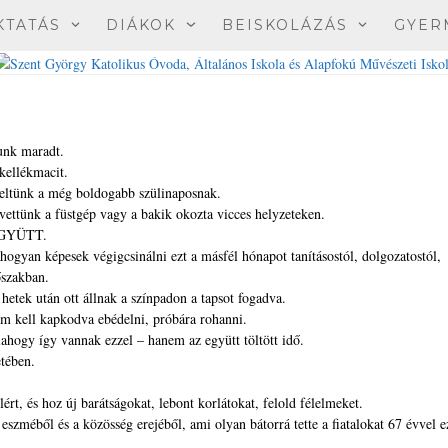
KTATÁS
DIÁKOK
BEISKOLÁZÁS
GYER
unk maradt.
kellékmacit.
keltünk a még boldogabb szülinaposnak.
vettünk a füstgép vagy a bakik okozta vicces helyzeteken.
 EGYÜTT.
yan képesek végigcsinálni ezt a másfél hónapot tanításostól, dolgozatostól,
őszakban.
etek után ott állnak a színpadon a tapsot fogadva.
m kell kapkodva ebédelni, próbára rohanni.
lahogy így vannak ezzel – hanem az együtt töltött idő.
etében.
rt, és hoz új barátságokat, lebont korlátokat, felold félelmeket.
szméből és a közösség erejéből, ami olyan bátorrá tette a fiatalokat 67 évvel ez