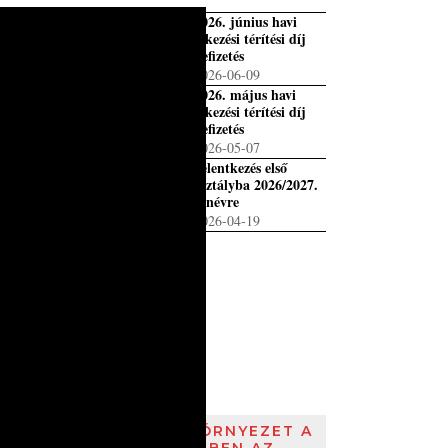
2026. június havi
étkezési térítési díj
befizetés
2026-06-09
2026. május havi
étkezési térítési díj
befizetés
2026-05-07
Jelentkezés első
osztályba 2026/2027.
tanévre
2026-04-19
DIGITÁLIS KÖRNYEZET A