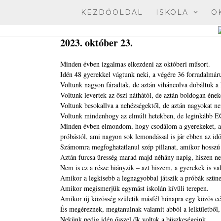
Skip
KEZDŐOLDAL
ISKOLA
O
to
content
2023. október 23.
Minden évben izgalmas elkezdeni az októberi műsort.
Idén 48 gyerekkel vágtunk neki, a végére 36 forradalmár
Voltunk nagyon fáradtak, de aztán viháncolva dobáltuk a 
Voltunk levertek az őszi náthától, de aztán boldogan éne
Voltunk besokallva a nehézségektől, de aztán nagyokat ne
Voltunk mindenhogy az elmúlt hetekben, de leginkább
Minden évben elmondom, hogy csodálom a gyerekeket, ahog
próbástól, ami nagyon sok lemondással is jár ebben az id
Számomra megfoghatatlanul szép pillanat, amikor hosszú h
Aztán furcsa üresség marad majd néhány napig, hiszen ne
Nem is ez a része hiányzik – azt hiszem, a gyerekek is va
Amikor a legkisebb a legnagyobbal játszik a próbák szün
Amikor megismerjük egymást iskolán kívüli terepen.
Amikor új közösség születik másfél hónapra egy közös célé
És megéreznek, megtanulnak valamit abból a lelkületből, e
Nekünk pedig idén ősszel ők voltak a büszkeségeink.