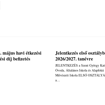
. május havi étkezési
Jelentkezés első osztály
ési díj befizetés
2026/2027. tanévre
JELENTKEZÉS a Szent György Kato
Óvoda, Általános Iskola és Alapfokú
Művészeti Iskola ELSŐ OSZTÁLY
a…