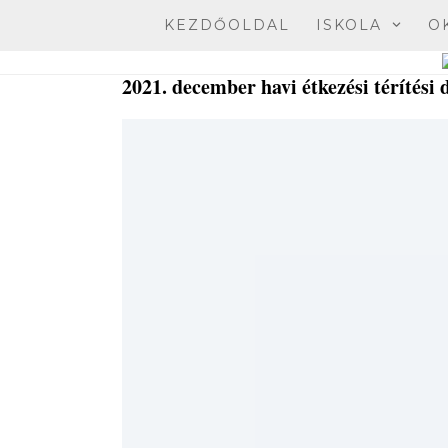
Skip
KEZDŐOLDAL
ISKOLA
O
to
content
2021. december havi étkezési térítési d