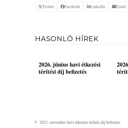
Twitter
Facebook
LinkedIn
Email
HASONLÓ HÍREK
2026. június havi étkezési
2026
térítési díj befizetés
térít
2021. november havi étkezési térítési díj befizetés
previous