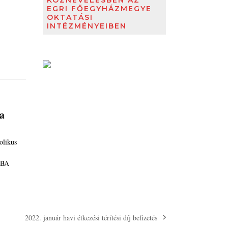
KÖZNEVELÉSBEN AZ
EGRI FŐEGYHÁZMEGYE
OKTATÁSI
INTÉZMÉNYEIBEN
ba
likus
ÁBA
2022. január havi étkezési térítési díj befizetés
next