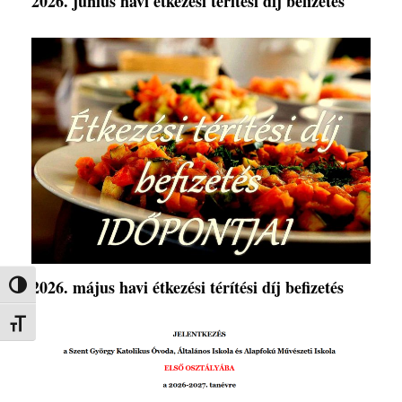
2026. június havi étkezési térítési díj befizetés
2026. május havi étkezési térítési díj befizetés
Nagy kontraszt váltása
Betűméret váltása