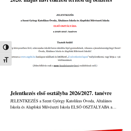
Nagy kontraszt váltása
Betűméret váltása
Jelentkezés első osztályba 2026/2027. tanévre
JELENTKEZÉS a Szent György Katolikus Óvoda, Általános
Iskola és Alapfokú Művészeti Iskola ELSŐ OSZTÁLYÁBA a…