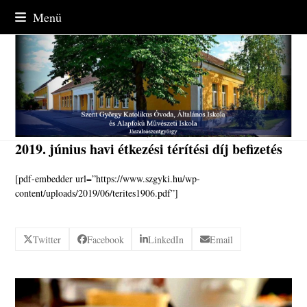
Skip
Menü
to
content
2019. június havi étkezési térítési díj befizetés
[pdf-embedder url=”https://www.szgyki.hu/wp-
content/uploads/2019/06/terites1906.pdf”]
Twitter
Facebook
LinkedIn
Email