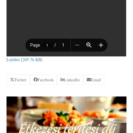
Letöltés [205.76 KB]
Twitter
Facebook
LinkedIn
Email