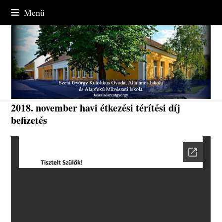
Skip
Menü
to
content
2018. november havi étkezési térítési díj
befizetés