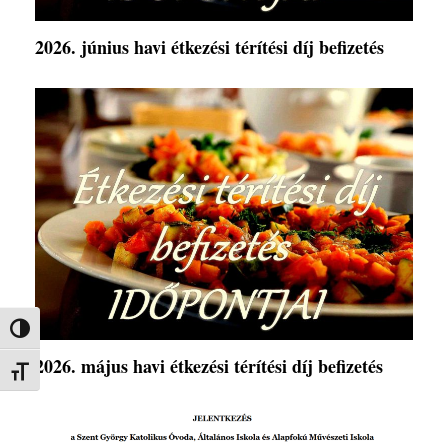
2026. június havi étkezési térítési díj befizetés
Nagy kontraszt váltása
2026. május havi étkezési térítési díj befizetés
Betűméret váltása