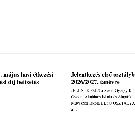
. május havi étkezési
Jelentkezés első osztály
ési díj befizetés
2026/2027. tanévre
JELENTKEZÉS a Szent György Kato
Óvoda, Általános Iskola és Alapfokú
Művészeti Iskola ELSŐ OSZTÁLY
a…