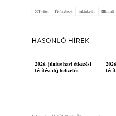
Twitter
Facebook
LinkedIn
Email
HASONLÓ HÍREK
2026. június havi étkezési
2026
térítési díj befizetés
térít