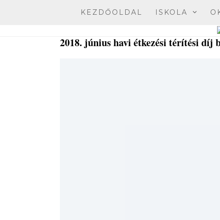
Skip
KEZDŐOLDAL
ISKOLA
O
to
content
2018. június havi étkezési térítési díj 