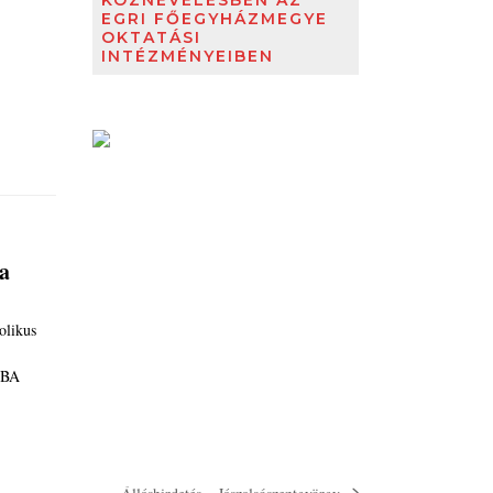
KÖZNEVELÉSBEN AZ
EGRI FŐEGYHÁZMEGYE
OKTATÁSI
INTÉZMÉNYEIBEN
ba
likus
ÁBA