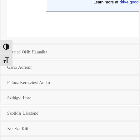
Nagy kontraszt váltása
Kátainé Oláh Hajnalka
Betűméret váltása
Garai Adrienn
Palócz Keresztesi Anikó
Szilágyi Imre
Szöllősi Lászlóné
Koczka Kitti